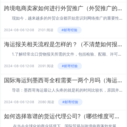
跨境电商卖家如何进行外贸推广（外贸推广的注意事项）
现如今，越来越多的外贸企业都开始意识到网络推广的重要性，也正是因为如此，所以才出现了很多外贸推广方式，但是要进行外贸推广的时候，也有一些细节问题需要注意。那么，进行外贸推广的时候又需要做好哪些细节问题呢?下面我们就来简单了解一下。...
2024-08-06 12:08
2101 阅读
#邮寄经验
海运报关相关流程是怎样的？（不清楚如何报关的外贸人看过来）
1.了解经常出口货物报关所需的文件，包括检验、配额、许可证和原产地证书;需要商标授权，对香港的商标产品名称出口价值超过10万美元，对其他地区的出口价值超过50万美元。核实时，必须提供外汇结算回单复印件，并加盖商会定价章。 2.填写...
2024-08-06 12:08
2091 阅读
#邮寄经验
国际海运到墨西哥全程需要一两个月吗（海运到墨西哥的注意事项）
导语：墨西哥海运最让人头疼的就是耗的时间比较长，原因并不是因为物流慢，而是手续比较多，还有就是位置比较远，超过一万公里的航线，需要穿过太平洋才能到达。除非使用空运的方式，但空运的运费偏贵，不然海运的全过程，超过1-2个月太正常了。 ...
2024-08-06 12:08
2080 阅读
#邮寄经验
如何选择靠谱的货运代理公司?（哪些维度可以考察靠谱的货代公司）
在当今全球化的商业环境下，国际贸易与跨境电商蓬勃发展，货运代理公司成为了连接买卖双方、确保货物顺利运输的重要桥梁。然而，面对市场上数量繁多、质量参差不齐的货运代理公司，如何慧眼识珠，挑...