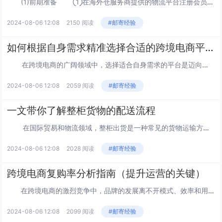
(1)前期准备 ①在海外仓服务商提供的物流平台注册会员，开通后台账号，成为会员。 ②在后台系统建立自己的产品信息单。 ③备货。 ④等候海外仓确认订单后的出货安排通知。 (2)使用流程 中国卖家通过...
2024-08-06 12:08
2150 阅读
#邮寄经验
如何根据自身需求精准选择合适的跨境电商平台
在跨境电商的广阔领域中，选择适合自身需求的平台是迈向成功的关键一步。不同的跨境电商平台具有各自的特点和优势，只有与自身情况相匹配，才能充分发挥平台的潜力，实现业务的增长和发展。 首先，明确您的产品类别和特...
2024-08-06 12:08
2059 阅读
#邮寄经验
一文带你了解整柜货物的配送流程
在国际贸易和物流领域，整柜出货是一种常见的货物运输方式。对于初次接触或者不熟悉这一流程的人来说，了解整柜出货的流程至关重要。今天，我们就来详细解读一下整柜出货的配送流程。 首先是...
2024-08-06 12:08
2028 阅读
#邮寄经验
跨境电商复购率分析指南（提升运营的关键）
在跨境电商的激烈竞争中，品牌的发展离不开模式、效率和用户复购率。复购率不仅反映了用户对产品和服务的满意度，还对企业的长期发展和盈利能力起着至关重要的作用。 对于跨境电商运营人员来说...
2024-08-06 12:08
2099 阅读
#邮寄经验