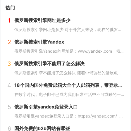
热门
1
俄罗斯搜索引擎网址是多少
俄罗斯搜索引擎网址是多少 对于外贸人来说，现在的俄罗斯市场可以算是一个炙手可热的香饽饽，而要开发俄罗斯客户，就需要会用他们的搜索引擎，下面详细介绍俄罗斯搜索引擎网址是多少？ 俄罗斯搜索引擎网址是多少 俄罗斯引擎官方入口地址https...
2
俄罗斯搜索引擎Yandex
俄罗斯搜索引擎Yandex的网址是：www.yandex.com，俄罗斯最著名和最常用的搜索引擎之一，"Яндекс"（Yandex）提供搜索引擎、电子邮件、在线地图、音乐、新闻、视频等各种在线服务。 如果你想访问"Яндекс"（Yan...
3
俄罗斯搜索引擎不能用了怎么解决
俄罗斯搜索引擎不能用了怎么解决 随着中俄贸易的进展愈加顺利，越来越多的外贸人都尝试着与俄罗斯客户进行接触，而这最重要的便是学会使用俄罗斯搜索引擎，但很多人会发现自己的搜索引擎突然不能用了，下面，小编就来详细介绍下俄罗斯搜索引擎不能用了怎么解...
4
18个国内国外免费邮箱大全个人邮箱列表，带登录链接
在数字时代，电子邮件已成为我们日常生活中不可或缺的一部分。无论是在工作、学习还是生活中，我们都需要一个安全、稳定、快速的邮箱服务来满足我们的需求。今天，我们将为您带来18个国内外免费邮箱大全，并附上登录链接，让您轻松获取您心仪的邮箱服务。...
5
俄罗斯引擎yandex免登录入口
俄罗斯引擎yandex免登录入口是：https://yandex.com/ 无须登录直接使用，接下来小编就来给大家详细介绍。 俄罗斯引擎yandex免登录入口 Yandex是俄罗斯最大的互联网公司之一，其拥有自己的搜索引...
6
国外免费的b2b网站有哪些