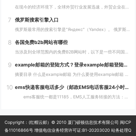
在现今的经济环境下，全球外贸行业发展迅速，外贸企业在寻找客户方面也变得越来越重要，并且更加重视做好国外B2B网站的使用。因此，在选择一个合适的国外B2B网站时，您应该根据您的需求选择一个合适的网站，下面介绍一下国外免费的b2b网站有哪些？...
7
俄罗斯搜索引擎入口
俄罗斯最常用的搜索引擎是"Яндекс"（Yandex）。 俄罗斯搜索引擎yandex入口： 1、俄罗斯搜索引擎入口1：yandex.com，无须登录直接使用。 2、俄罗斯搜索引擎入口2：www.yandex.ru，需要登录使用。...
8
各国免费b2b网站有哪些
当涉及到全球范围内的免费B2B网站时，以下是一些不同国家的B2B网站，它们为企业提供了广阔的国际市场。这些网站在不同国家和地区具有不同的影响力，但都是免费使用的。 各国免费b2b网站： 1. 中国： - Alib...
9
example邮箱的登陆方式？登录example邮箱登陆服务器的步骤？
摘要目录 什么是example邮箱 为什么要使用example邮箱 example邮箱的登陆方式 如何保护example邮箱的安全性 结论 什么是example邮箱 example邮箱是由著名IT企...
10
ems快递客服电话多少（邮政EMS电话客服24小时服务热线）
ems客服统一都是11185，EMS人工服务转接的方法：1、使用固定电话或手机拨打11183，接通后，按1进入”上门揽收“，告诉客服人员您的取件地址、联系人和电话就可以上门取件。2、按2进入。 11183是邮政EMS的服务电话...
Copyright：(红帽云邮）© 2010 厦门硕顿信息技术有限公司 闽ICP
备11016866号 增值电信业务经营许可证:B1-20203020 站务处理Q