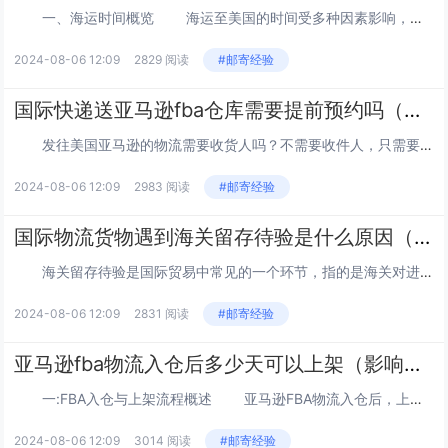
一、海运时间概览 海运至美国的时间受多种因素影响，包括航线选择、船只类型以及目的地港口。总体而言，中国至美国西部的航线比东部短，所需时间也相对较少。 美西航线：通常到达长滩或洛杉矶等港口，快船时效大约11-12天，加上提柜、...
2024-08-06 12:09
2829 阅读
#邮寄经验
国际快递送亚马逊fba仓库需要提前预约吗（亚马逊物流需要收件人吗）
发往美国亚马逊的物流需要收货人吗？不需要收件人，只需要收件公司。亚马逊不会充当海关注册出口商/海关注册进口商的关税和税款;已交付完税(DDP)亚马逊不充当收货人，不需要收货人，只需要收货人公司。 亚马逊美国不会作为海关注册出口商/...
2024-08-06 12:09
2983 阅读
#邮寄经验
国际物流货物遇到海关留存待验是什么原因（海关留存待验流程是怎样的）
海关留存待验是国际贸易中常见的一个环节，指的是海关对进出口货物进行的一种检查和审查程序。以下是对这一流程的简介： 目的 1、确保货物遵守所有适用的法律和规定。 2、核实货物申报的准确性，包括商品描述、价值、原产地和用途...
2024-08-06 12:09
2831 阅读
#邮寄经验
亚马逊fba物流入仓后多少天可以上架（影响上架时间的关键因素）
一:FBA入仓与上架流程概述 亚马逊FBA物流入仓后，上架时间并非固定不变，而是受到多个因素的影响，般来说，FBA入仓后的流程包括入库验收、商品审核、上架准备等步骤。 二:影响上架时间的关键因素 1.入库验收时间:...
2024-08-06 12:09
3014 阅读
#邮寄经验