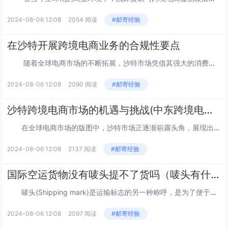
2024-08-06 12:08
2054 阅读
#邮寄经验
在沙特开展跨境电商业务的合规性要点
随着全球电商市场的不断拓展，沙特市场凭借其强大的消费潜力和不断增长的电商需求，成为了跨境电商的热门目标市场。然而，要在沙特成功开展跨境电商业务，合规性问题是重中之重。 首先是商业...
2024-08-06 12:08
2090 阅读
#邮寄经验
沙特跨境电商市场的机遇与挑战(中东跨境电商未来发展）
在全球电商市场的版图中，沙特市场正逐渐崭露头角，展现出巨大的发展潜力。 沙特市场的机遇令人瞩目。首先，其市场潜力十分巨大。沙特拥有较高的人均 GDP，消费能力可观。截止到 2022...
2024-08-06 12:08
2137 阅读
#邮寄经验
国际空运货物没有唛头提不了货吗（唛头有什么作用）
唛头(Shipping mark)是运输标志的另一种称呼，是为了便于识别货物，防止错发货，通常由型号，图形或收货单位简称，目的港，件数或批号等组成。通常是由一个简单的几何图形和一些字母、数字及简单的文字组成，其作用在于使货物在装卸、运输...
2024-08-06 12:08
2097 阅读
#邮寄经验