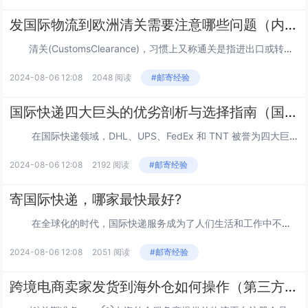
发国际物流到欧洲清关需要注意哪些问题（内附欧洲清关注意事项）
清关(CustomsClearance)，习惯上又称通关是指进出口或转运货物出入一国关境时，依照各项法律法规和规定应当履行的手续。 清关只有在履行各项义务，办理海关申报、查验、征税、放行等手续后，货物才能放行，货主或申报人才能提货...
2024-08-06 12:08
2048 阅读
#邮寄经验
国际快递四大巨头的优劣剖析与选择指南（国际快递巨头对比）
在国际快递领域，DHL、UPS、FedEx 和 TNT 被誉为四大巨头，它们各自具有独特的特点和优势，同时也存在一定的局限性。 首先来看 FedEx，其在东南亚地区展现出价格和速...
2024-08-06 12:08
2192 阅读
#邮寄经验
寄国际快递，哪家最快最好?
在全球化的时代，国际快递服务成为了人们生活和工作中不可或缺的一部分。无论是跨境电商卖家寄送商品，还是个人向海外亲友寄送礼物，选择一家既快速又优质的国际快递公司至关重要。 当我们探...
2024-08-06 12:08
2051 阅读
#邮寄经验
跨境电商卖家发货到海外仓如何操作（第三方海外仓操作流程详解）