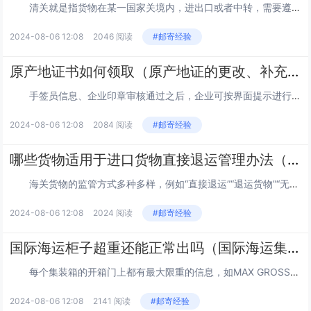
清关就是指货物在某一国家关境内，进出口或者中转，需要遵循各项法律法规的一个手续过程，另一种说法也叫结关，货物在清关期间，都在海关的监管下，是不能随意流通的。有果必有因，既然会出现清关延误，那肯定是有原因的，那么，都有哪些原因呢?...
2024-08-06 12:08
2046 阅读
#邮寄经验
原产地证书如何领取（原产地证的更改、补充及重新签发）
手签员信息、企业印章审核通过之后，企业可按界面提示进行原产地证书信息录入，填写完原产地证书详细信息并保存。申请优惠原产地证需先填写商品备案，审核成功再申请。填写成功之后点击“发送”按钮，提交到贸促会，等待审核。 ※在编辑过程中，需...
2024-08-06 12:08
2084 阅读
#邮寄经验
哪些货物适用于进口货物直接退运管理办法（申请办理直接退运手续需要提交哪些材料呢）
海关货物的监管方式多种多样，例如“直接退运”“退运货物”“无代价抵偿货物”，这些看似相近的名称在通关实际中是否曾引发您的混淆呢?在实际上，这些代码不同的监管方式，其内涵各异，适用范围大不同。今天就由小编围绕《中华人民共和国海关进口货物直...
2024-08-06 12:08
2024 阅读
#邮寄经验
国际海运柜子超重还能正常出吗（国际海运集装箱超重怎么办）
每个集装箱的开箱门上都有最大限重的信息，如MAX GROSS :30480KGS。意思就是说你的箱子连箱带货不能超过这个重量。皮重--20GP:为2200KGS,40为:3.720-4200KGS，个别有的HQ会有 MAX GROSS:...
2024-08-06 12:08
2141 阅读
#邮寄经验