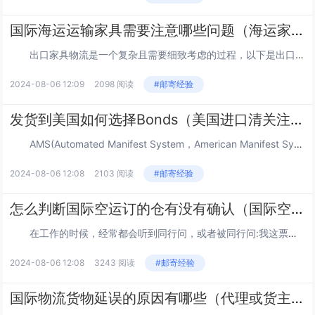
国际海运运输家具需要注意哪些问题（海运家具需要准备哪些资料）
出口家具物流是一个复杂且需要细致考虑的过程，以下是出口家具物流时应该注意的几个关键点： 一、前期准备 目标市场了解： 在出口家具之前，深入了解目标市场的需求、趋势、法规要求以及当地消费者的偏好。 了解目标市场的尺...
2024-08-06 12:09
2098 阅读
#邮寄经验
发货到美国如何选择Bonds（美国进口清关注意事宜）
AMS(Automated Manifest System，American Manifest System，Advanced Manifest System)称为美国舱单录入系统, 亦称24小时舱单预报或美国海关反恐舱单, 源自200...
2024-08-06 12:08
2103 阅读
#邮寄经验
怎么判断国际空运订的仓有没有确认（国际空运干货知识分享）
在工作的时候，经常都会听到同行问，或者被同行问:我这票货K了没?听了这句话，有没有感觉，好像是听懂了，但是又没有听懂?说听懂嘛，因为我们知道OK这个单词，可能对方说的是这票货OK了没?航司确认了没? 其实K就是确认的意思，但这个字...
2024-08-06 12:08
3243 阅读
#邮寄经验
国际物流货物延误的原因有哪些（代理或货主本身原因有哪些）