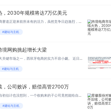
，2030年规模将达7万亿美元
一、跨境电商前景大好 跨境电商赛道正迎来前所未有的活力，虽然竞争日趋激烈，但全球市场的巨大潜力依然清晰可见。 来自Facts and Factors发布的数据显示，全球B2C跨境电商市场规模预计将从2021年的7850亿美元，跃升至20...
#建站与主机
跨境网购挑起增长大梁
一、规模持续增长 作为欧洲五大关键市场之一，西班牙电商的实力不容小觑。 近日，西班牙国家市场与竞争委员会（CNMC）发布一项关于西班牙电商市场规模的统计报告，结果显示，2024年西班牙电商市场规模超过950亿欧元，同比大涨13.1%。...
#建站与主机
，公司败诉，赔偿高管2700万
一、法院判决大反转 星徽股份当初估计也没想到，一个收购来的子公司竟然能给自己捅出那么大的篓子。 消息显示，近日，深圳上市大卖广东星徽精密股份有限公司（以下简称“星徽股份”）发布一则关于诉讼进展的公告，该公司已经收到广东省深圳市中级人民法...
#建站与主机