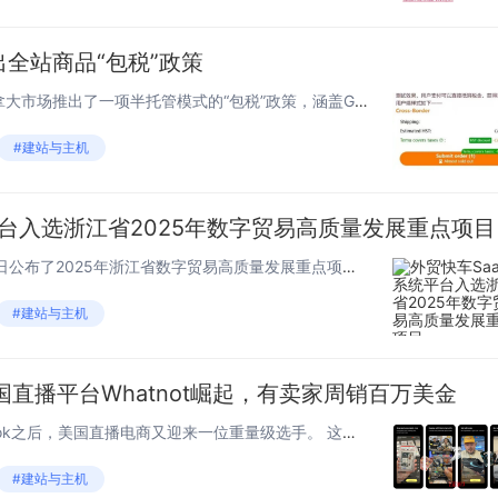
出全站商品“包税”政策
7月9日消息，TEMU近日在加拿大市场推出了一项半托管模式的“包税”政策，涵盖GST、HST、PST以及魁北克省的特殊税率。此次政策的核心在于“全站商品包税”——消费者在TEMU加拿大站购买任意商品均可享受消费税立减优惠，不受品类和订单金额...
#建站与主机
平台入选浙江省2025年数字贸易高质量发展重点项目
7月8日消息，浙江省商务厅近日公布了2025年浙江省数字贸易高质量发展重点项目名单，浙江省共有43家企业入选此次名单，其中杭州市占11家。思亿欧集团（杭州思亿欧科技集团股份有限公司）凭借外贸快车在外贸独立站SaaS领域的卓越表现，荣获202...
#建站与主机
美国直播平台Whatnot崛起，有卖家周销百万美金
一、直播周销百万美金 继TikTok之后，美国直播电商又迎来一位重量级选手。 这便是美国直播购物平台Whatnot，来自商业杂志Fortune的数据显示，预计今年Whatnot的商品交易额将实现同比翻倍增长，达到60亿美元。而这时距离W...
#建站与主机