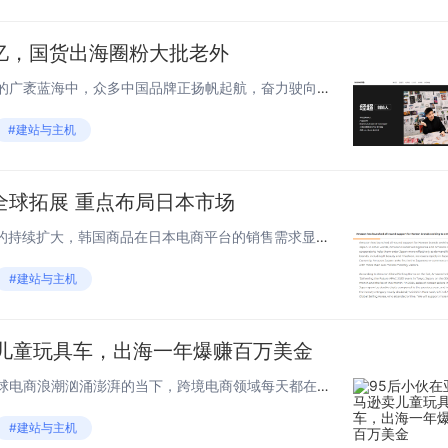
亿，国货出海圈粉大批老外
一、出海斩获佳绩 在跨境电商的广袤蓝海中，众多中国品牌正扬帆起航，奋力驶向全球市场的各个角落。其中，有一个看似不起眼却又极具潜力的领域——剃须刀市场，正悄然上演着一场国货逆袭的精彩故事。Yoose，这个来自中国的年轻品牌就在全球消费市场上...
#建站与主机
全球拓展 重点布局日本市场
7月8日消息，随着韩流影响力的持续扩大，韩国商品在日本电商平台的销售需求显著上升。亚马逊正在加大对韩国品牌，尤其是韩国时尚品牌与美妆品牌的全球支持力度，并将日本市场视为重点布局方向。亚马逊表示，日本是全球最大的电商市场之一，但海外卖家的比例...
#建站与主机
卖儿童玩具车，出海一年爆赚百万美金
一、在亚马逊上十分畅销 在全球电商浪潮汹涌澎湃的当下，跨境电商领域每天都在上演着无数创业者的故事。有人黯然退场，有人还在默默坚持，也有人能够在激烈的跨境电商竞技场上成功脱颖而出，书写属于自己的出海掘金故事。 1998年出生于中国义乌的小...
#建站与主机