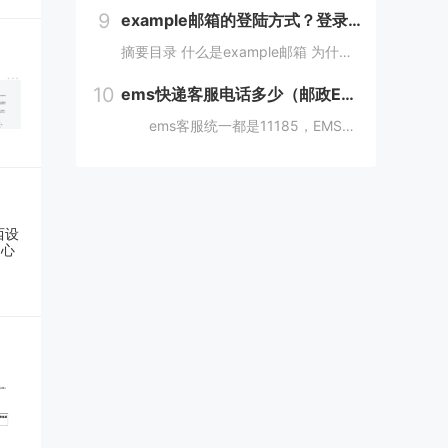
9
example邮箱的登陆方式？登录example邮箱登陆服务器的步骤？
摘要目录 什么是example邮箱 为什么要使用example邮箱 example邮箱的登陆方式 如何保护example邮箱的安全性 结论 什么是example邮箱 example邮箱是由著名IT企...
10
ems快递客服电话多少（邮政EMS电话客服24小时服务热线）
ems客服统一都是11185，EMS人工服务转接的方法：1、使用固定电话或手机拨打11183，接通后，按1进入”上门揽收“，告诉客服人员您的取件地址、联系人和电话就可以上门取件。2、按2进入。 11183是邮政EMS的服务电话...