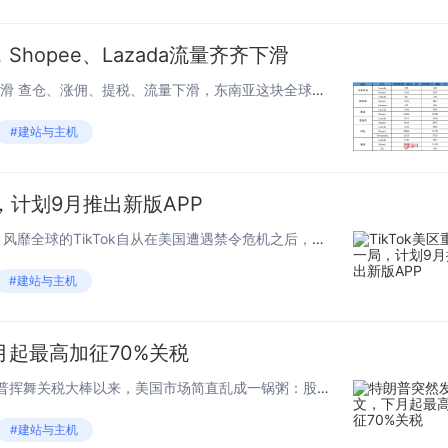
hopee、Lazada流量齐齐下滑
一、6月电商平台访问量齐齐下滑 查仓、涨佣、提税、流量下滑，东南亚这块全球公认的电商宝地，正成为一些卖家的“梦魇”。 近日，数据分析网站Similar Web发布了2025年6月东南亚各大电商市场的平台访问量（桌面＋移动端）以及其他相关...
#建站与主机
局，计划9月推出新版APP
一、计划9月上线美国新版APP 风靡全球的TikTok自从在美国遭遇禁令危机之后，风波就接二连三的没停过，时不时就被推上舆论的风口浪尖。 有消息透露，TikTok正在紧锣密鼓地为美国用户开发一个全新版本的应用程序。目前已制定明确计划，或...
#建站与主机
起最高加征70%关税
一、自下月起加征关税 自特朗普挥舞关税大棒以来，美国市场简直乱成一锅粥：股价大跌、企业裁员、通货膨胀……种种乱象层出不穷。然而，尽管美国民众反对声音四起，但特朗普仍不愿意放弃这场荒诞的闹剧。 近日，美国总统特朗普公开表示，美国将从近段时...
#建站与主机