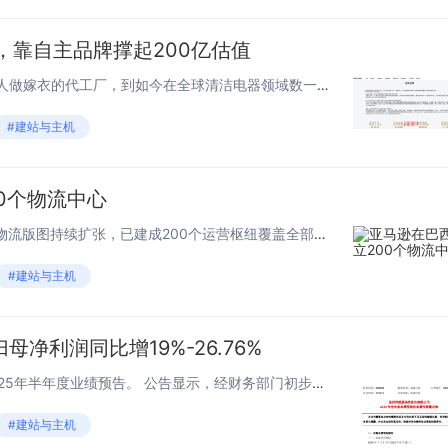
，靠自主品牌撑起200亿估值
一、做自己的品牌 从曾经为他人做嫁衣的代工厂，到如今在全球清洁电器领域数一数二的行业巨头，追觅科技用短短数年时间，上演了一场精彩逆袭记。 起初，追觅科技还是一家为小米做代工产品的代工厂，主要从事扫地机、吸尘器等智能家居清洁产品的贴牌生产...
#建站与主机
0个物流中心
7月6日消息，亚马逊在巴西的物流版图持续扩张，已建成200个运营枢纽覆盖全部26个州，18个月内新增140个设施。 通过与本土小企业合作的“亚马逊枢纽”项目，700多家本地企业转型为配送中心，未来数月将新增1900个服务点，将偏远地区配送...
#建站与主机
净利润同比增19%-26.76%
7月6日消息，道通科技发布2025年半年度业绩预告。 公告显示，经财务部门初步测算，道通科技预计2025年半年度实现归属于母公司所有者的扣除非经常性损益的净利润为45,500万元至48,500万元，与上年同期相比，将增加16,578万元至...
#建站与主机