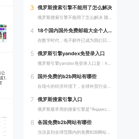
3
俄罗斯搜索引擎不能用了怎么解决
俄罗斯搜索引擎不能用了怎么解决 随着中俄贸易的进展愈加顺利，越来越多的外贸人都尝试着与俄罗斯客户进行接触，而这最重要的便是学会使用俄罗斯搜索引擎，但很多人会发现自己的搜索引擎突然不能用了，下面，小编就来详细介绍下俄罗斯搜索引擎不能用了怎么解...
4
18个国内国外免费邮箱大全个人邮箱列表，带登录链接
在数字时代，电子邮件已成为我们日常生活中不可或缺的一部分。无论是在工作、学习还是生活中，我们都需要一个安全、稳定、快速的邮箱服务来满足我们的需求。今天，我们将为您带来18个国内外免费邮箱大全，并附上登录链接，让您轻松获取您心仪的邮箱服务。...
5
俄罗斯引擎yandex免登录入口
俄罗斯引擎yandex免登录入口是：https://yandex.com/ 无须登录直接使用，接下来小编就来给大家详细介绍。 俄罗斯引擎yandex免登录入口 Yandex是俄罗斯最大的互联网公司之一，其拥有自己的搜索引...
6
国外免费的b2b网站有哪些
在现今的经济环境下，全球外贸行业发展迅速，外贸企业在寻找客户方面也变得越来越重要，并且更加重视做好国外B2B网站的使用。因此，在选择一个合适的国外B2B网站时，您应该根据您的需求选择一个合适的网站，下面介绍一下国外免费的b2b网站有哪些？...
7
俄罗斯搜索引擎入口
俄罗斯最常用的搜索引擎是"Яндекс"（Yandex）。 俄罗斯搜索引擎yandex入口： 1、俄罗斯搜索引擎入口1：yandex.com，无须登录直接使用。 2、俄罗斯搜索引擎入口2：www.yandex.ru，需要登录使用。...
8
各国免费b2b网站有哪些
当涉及到全球范围内的免费B2B网站时，以下是一些不同国家的B2B网站，它们为企业提供了广阔的国际市场。这些网站在不同国家和地区具有不同的影响力，但都是免费使用的。 各国免费b2b网站： 1. 中国： - Alib...