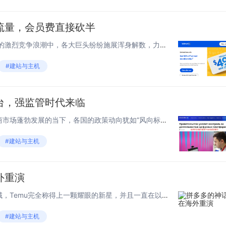
流量，会员费直接砍半
一、会员费打五折 在电商行业的激烈竞争浪潮中，各大巨头纷纷施展浑身解数，力求在市场中抢占更多份额。其中，会员服务作为增强用户粘性与忠诚度的重要手段，成为了兵家必争之地。 日前，沃尔推出了一项重磅优惠活动，即给Walmart+会员费用打五...
#建站与主机
台，强监管时代来临
1.监管力度升级 在全球跨境电商市场蓬勃发展的当下，各国的政策动向犹如“风向标”，深刻影响着行业的走向。 近日，有消息称俄罗斯政府会议批准了一项关于规范数字中介平台活动的法律草案，该草案将使市场的工作更加透明，并确保保护平台上商品和服务...
#建站与主机
外重演
1.迅猛发展 在全球跨境电商领域，Temu完全称得上一颗耀眼的新星，并且一直在以惊人的速度闪耀发展。 最新数据显示，2025年第二季度，拼多多旗下跨境电商平台Temu实现了显著的用户增长，全球月活跃用户（MAU）飙升至4.165亿，同比...
#建站与主机