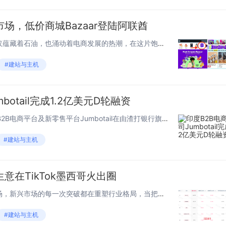
场，低价商城Bazaar登陆阿联酋
1.重押低价商城 中东沙漠中不仅蕴藏着石油，也涌动着电商发展的热潮，在这片饱藏机会的热土，亚马逊率先投下重磅“炸弹”，在阿联酋推出移动专属购物板块Amazon Bazaar。 作为亚马逊旗下全新的移动专属购物板块，Amazon Baza...
#建站与主机
botail完成1.2亿美元D轮融资
7月7日消息，印度食品和杂货B2B电商平台及新零售平台Jumbotail在由渣打银行旗下创新和投资部门SC Ventures领投的D轮融资中筹集了1.2亿美元。包括Artal Asia在内的现有投资者也参与了此轮融资。这使得Jumbotai...
#建站与主机
意在TikTok墨西哥火出圈
1.美妆赛道爆火 在跨境电商市场，新兴市场的每一次突破都在重塑行业格局，当把目光聚焦于TikTok墨西哥站，美妆个护赛道正上演着令人惊叹的增长奇迹 。 近日有数据显示，上个月TikTok墨西哥站美妆个护类目销售成绩再创高度，商...
#建站与主机