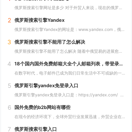
俄罗斯搜索引擎网址是多少 对于外贸人来说，现在的俄罗斯市场可以算是一个炙手可热的香饽饽，而要开发俄罗斯客户，就需要会用他们的搜索引擎，下面详细介绍俄罗斯搜索引擎网址是多少？ 俄罗斯搜索引擎网址是多少 俄罗斯引擎官方入口地址https...
2
俄罗斯搜索引擎Yandex
俄罗斯搜索引擎Yandex的网址是：www.yandex.com，俄罗斯最著名和最常用的搜索引擎之一，"Яндекс"（Yandex）提供搜索引擎、电子邮件、在线地图、音乐、新闻、视频等各种在线服务。 如果你想访问"Яндекс"（Yan...
3
俄罗斯搜索引擎不能用了怎么解决
俄罗斯搜索引擎不能用了怎么解决 随着中俄贸易的进展愈加顺利，越来越多的外贸人都尝试着与俄罗斯客户进行接触，而这最重要的便是学会使用俄罗斯搜索引擎，但很多人会发现自己的搜索引擎突然不能用了，下面，小编就来详细介绍下俄罗斯搜索引擎不能用了怎么解...
4
18个国内国外免费邮箱大全个人邮箱列表，带登录链接
在数字时代，电子邮件已成为我们日常生活中不可或缺的一部分。无论是在工作、学习还是生活中，我们都需要一个安全、稳定、快速的邮箱服务来满足我们的需求。今天，我们将为您带来18个国内外免费邮箱大全，并附上登录链接，让您轻松获取您心仪的邮箱服务。...
5
俄罗斯引擎yandex免登录入口
俄罗斯引擎yandex免登录入口是：https://yandex.com/ 无须登录直接使用，接下来小编就来给大家详细介绍。 俄罗斯引擎yandex免登录入口 Yandex是俄罗斯最大的互联网公司之一，其拥有自己的搜索引...
6
国外免费的b2b网站有哪些
在现今的经济环境下，全球外贸行业发展迅速，外贸企业在寻找客户方面也变得越来越重要，并且更加重视做好国外B2B网站的使用。因此，在选择一个合适的国外B2B网站时，您应该根据您的需求选择一个合适的网站，下面介绍一下国外免费的b2b网站有哪些？...
7
俄罗斯搜索引擎入口