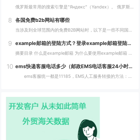
俄罗斯最常用的搜索引擎是"Яндекс"（Yandex）。 俄罗斯搜索引擎yandex入口： 1、俄罗斯搜索引擎入口1：yandex.com，无须登录直接使用。 2、俄罗斯搜索引擎入口2：www.yandex.ru，需要登录使用。...
8
各国免费b2b网站有哪些
当涉及到全球范围内的免费B2B网站时，以下是一些不同国家的B2B网站，它们为企业提供了广阔的国际市场。这些网站在不同国家和地区具有不同的影响力，但都是免费使用的。 各国免费b2b网站： 1. 中国： - Alib...
9
example邮箱的登陆方式？登录example邮箱登陆服务器的步骤？
摘要目录 什么是example邮箱 为什么要使用example邮箱 example邮箱的登陆方式 如何保护example邮箱的安全性 结论 什么是example邮箱 example邮箱是由著名IT企...
10
ems快递客服电话多少（邮政EMS电话客服24小时服务热线）
ems客服统一都是11185，EMS人工服务转接的方法：1、使用固定电话或手机拨打11183，接通后，按1进入”上门揽收“，告诉客服人员您的取件地址、联系人和电话就可以上门取件。2、按2进入。 11183是邮政EMS的服务电话...