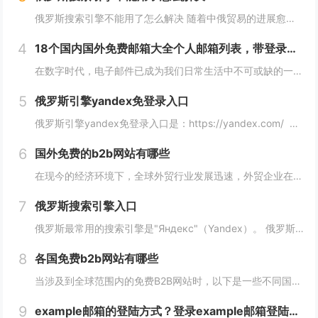
俄罗斯搜索引擎不能用了怎么解决 随着中俄贸易的进展愈加顺利，越来越多的外贸人都尝试着与俄罗斯客户进行接触，而这最重要的便是学会使用俄罗斯搜索引擎，但很多人会发现自己的搜索引擎突然不能用了，下面，小编就来详细介绍下俄罗斯搜索引擎不能用了怎么解...
4
18个国内国外免费邮箱大全个人邮箱列表，带登录链接
在数字时代，电子邮件已成为我们日常生活中不可或缺的一部分。无论是在工作、学习还是生活中，我们都需要一个安全、稳定、快速的邮箱服务来满足我们的需求。今天，我们将为您带来18个国内外免费邮箱大全，并附上登录链接，让您轻松获取您心仪的邮箱服务。...
5
俄罗斯引擎yandex免登录入口
俄罗斯引擎yandex免登录入口是：https://yandex.com/ 无须登录直接使用，接下来小编就来给大家详细介绍。 俄罗斯引擎yandex免登录入口 Yandex是俄罗斯最大的互联网公司之一，其拥有自己的搜索引...
6
国外免费的b2b网站有哪些
在现今的经济环境下，全球外贸行业发展迅速，外贸企业在寻找客户方面也变得越来越重要，并且更加重视做好国外B2B网站的使用。因此，在选择一个合适的国外B2B网站时，您应该根据您的需求选择一个合适的网站，下面介绍一下国外免费的b2b网站有哪些？...
7
俄罗斯搜索引擎入口
俄罗斯最常用的搜索引擎是"Яндекс"（Yandex）。 俄罗斯搜索引擎yandex入口： 1、俄罗斯搜索引擎入口1：yandex.com，无须登录直接使用。 2、俄罗斯搜索引擎入口2：www.yandex.ru，需要登录使用。...
8
各国免费b2b网站有哪些
当涉及到全球范围内的免费B2B网站时，以下是一些不同国家的B2B网站，它们为企业提供了广阔的国际市场。这些网站在不同国家和地区具有不同的影响力，但都是免费使用的。 各国免费b2b网站： 1. 中国： - Alib...
9
example邮箱的登陆方式？登录example邮箱登陆服务器的步骤？