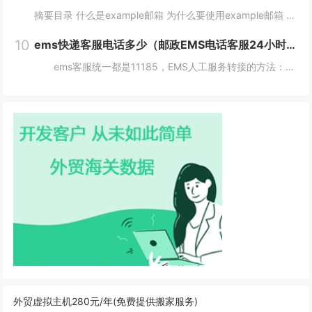
摘要目录 什么是example邮箱 为什么要使用example邮箱 example邮箱的登陆方式 如何保护example邮箱的安全性 结论 什么是example邮箱 example邮箱是由著名IT企...
10
ems快递客服电话多少（邮政EMS电话客服24小时服务热线）
ems客服统一都是11185，EMS人工服务转接的方法：1、使用固定电话或手机拨打11183，接通后，按1进入”上门揽收“，告诉客服人员您的取件地址、联系人和电话就可以上门取件。2、按2进入。 11183是邮政EMS的服务电话...
外贸虚拟主机280元/年(免费提供搬家服务)