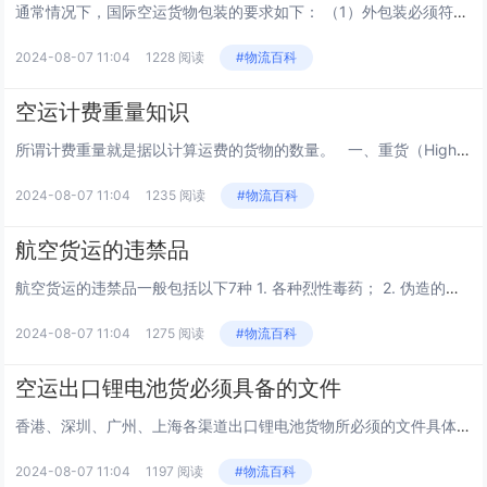
通常情况下，国际空运货物包装的要求如下： （1）外包装必须符合“运输工具”的适应性：如空运。 （2）外包装必须符合内装物本身的要求：如防压、抗冲击、防霉、防锈、防震、防静电等。 （3）外包装必须符...
2024-08-07 11:04
1228 阅读
#物流百科
空运计费重量知识
所谓计费重量就是据以计算运费的货物的数量。 一、重货（Highdensity cargo） 重货是指那些每6000立方厘米或每366立方英寸重量超过1千克或者每166立方英寸重量超过一磅的货物。重货的计...
2024-08-07 11:04
1235 阅读
#物流百科
航空货运的违禁品
航空货运的违禁品一般包括以下7种 1. 各种烈性毒药； 2. 伪造的货币及伪造有价证券； 3. 各种武器、仿真武器、弹药和爆炸物品； 4. 带有危险性病菌、害虫及...
2024-08-07 11:04
1275 阅读
#物流百科
空运出口锂电池货必须具备的文件
香港、深圳、广州、上海各渠道出口锂电池货物所必须的文件具体如下： 1、香港渠道出锂电池货所必须的文件有: （1）MSDS（副本）； （2）UN38.3（副本）； （3）电池声明（正本--样本我司提供，贵司填写后盖章...
2024-08-07 11:04
1197 阅读
#物流百科