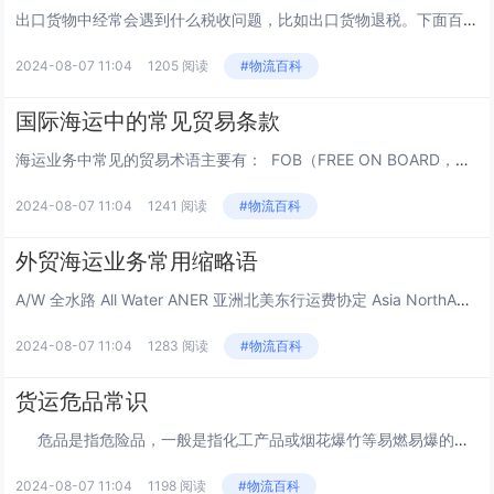
出口货物中经常会遇到什么税收问题，比如出口货物退税。下面百运网国际物流商城小编今天就来为你讲解下出口退税。 什么是出口退税：出口退税是指在国际贸易中货物输出国对输出境外的货物免征其在本国境内消费时应缴纳的税金或退还其按本国税...
2024-08-07 11:04
1205 阅读
#物流百科
国际海运中的常见贸易条款
海运业务中常见的贸易术语主要有： FOB（FREE ON BOARD，装运港船上交货，即“离岸价”），指卖方必须在合同规定的时间内、在指定装运港将货物装到买方指定的船舶上，并负担货物越过船舷为止的所有费用和货物灭失或损...
2024-08-07 11:04
1241 阅读
#物流百科
外贸海运业务常用缩略语
A/W 全水路 All Water ANER 亚洲北美东行运费协定 Asia NorthAmerica EastboundRate B/L 海运提单 ...
2024-08-07 11:04
1283 阅读
#物流百科
货运危品常识
危品是指危险品，一般是指化工产品或烟花爆竹等易燃易爆的货物； 危险品,易燃、易爆、有强烈腐蚀性的物品的总称。 如汽油、炸药、强酸、强碱、苯、萘、赛璐珞、过氧化物等...
2024-08-07 11:04
1198 阅读
#物流百科