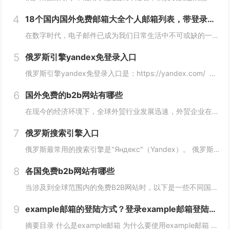
4
18个国内国外免费邮箱大全个人邮箱列表，带登录链接
在数字时代，电子邮件已成为我们日常生活中不可或缺的一部分。无论是在工作、学习还是生活中，我们都需要一个安全、稳定、快速的邮箱服务来满足我们的需求。今天，我们将为您带来18个国内外免费邮箱大全，并附上登录链接，让您轻松获取您心仪的邮箱服务。...
5
俄罗斯引擎yandex免登录入口
俄罗斯引擎yandex免登录入口是：https://yandex.com/ 无须登录直接使用，接下来小编就来给大家详细介绍。 俄罗斯引擎yandex免登录入口 Yandex是俄罗斯最大的互联网公司之一，其拥有自己的搜索引...
6
国外免费的b2b网站有哪些
在现今的经济环境下，全球外贸行业发展迅速，外贸企业在寻找客户方面也变得越来越重要，并且更加重视做好国外B2B网站的使用。因此，在选择一个合适的国外B2B网站时，您应该根据您的需求选择一个合适的网站，下面介绍一下国外免费的b2b网站有哪些？...
7
俄罗斯搜索引擎入口
俄罗斯最常用的搜索引擎是"Яндекс"（Yandex）。 俄罗斯搜索引擎yandex入口： 1、俄罗斯搜索引擎入口1：yandex.com，无须登录直接使用。 2、俄罗斯搜索引擎入口2：www.yandex.ru，需要登录使用。...
8
各国免费b2b网站有哪些
当涉及到全球范围内的免费B2B网站时，以下是一些不同国家的B2B网站，它们为企业提供了广阔的国际市场。这些网站在不同国家和地区具有不同的影响力，但都是免费使用的。 各国免费b2b网站： 1. 中国： - Alib...
9
example邮箱的登陆方式？登录example邮箱登陆服务器的步骤？
摘要目录 什么是example邮箱 为什么要使用example邮箱 example邮箱的登陆方式 如何保护example邮箱的安全性 结论 什么是example邮箱 example邮箱是由著名IT企...