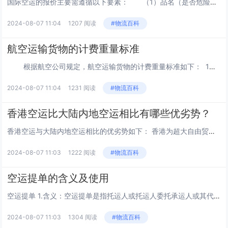
国际空运的报价主要需遵循以下要素： （1）品名（是否危险品或者特殊物品）； ...
2024-08-07 11:04
1207 阅读
#物流百科
航空运输货物的计费重量标准
根据航空公司规定，航空运输货物的计费重量标准如下： 1、在货物体积小重量大时，计费重按实际重量计算； 2、在货物体积大重量小时，按体积重计算（体积重比实际重大...
2024-08-07 11:04
1231 阅读
#物流百科
香港空运比大陆内地空运相比有哪些优劣势？
香港空运与大陆内地空运相比的优劣势如下： 香港为超大自由贸易港，且香港机场是全球最大的机场，限制少、范围广、货机多，现有78家航空公司，每天有100多航班，在保证舱位及服务水平等方面，都是国际空运首选。但成本通常比国内航班略...
2024-08-07 11:03
1222 阅读
#物流百科
空运提单的含义及使用
空运提单 1.含义：空运提单是指托运人或托运人委托承运人或其代理人填制的，托运人和承运人之间为在承运人航线上承运托运人货物所订立运输契约的凭证。 2.作用： <1>是承运人与托运人之间缔结航空货物运输合同...
2024-08-07 11:03
1304 阅读
#物流百科