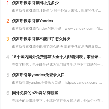
1
俄罗斯搜索引擎网址是多少
俄罗斯搜索引擎网址是多少 对于外贸人来说，现在的俄罗斯市场可以算是一个炙手可热的香饽饽，而要开发俄罗斯客户，就需要会用他们的搜索引擎，下面详细介绍俄罗斯搜索引擎网址是多少？ 俄罗斯搜索引擎网址是多少 俄罗斯引擎官方入口地址https...
2
俄罗斯搜索引擎Yandex
俄罗斯搜索引擎Yandex的网址是：www.yandex.com，俄罗斯最著名和最常用的搜索引擎之一，"Яндекс"（Yandex）提供搜索引擎、电子邮件、在线地图、音乐、新闻、视频等各种在线服务。 如果你想访问"Яндекс"（Yan...
3
俄罗斯搜索引擎不能用了怎么解决
俄罗斯搜索引擎不能用了怎么解决 随着中俄贸易的进展愈加顺利，越来越多的外贸人都尝试着与俄罗斯客户进行接触，而这最重要的便是学会使用俄罗斯搜索引擎，但很多人会发现自己的搜索引擎突然不能用了，下面，小编就来详细介绍下俄罗斯搜索引擎不能用了怎么解...
4
18个国内国外免费邮箱大全个人邮箱列表，带登录链接
在数字时代，电子邮件已成为我们日常生活中不可或缺的一部分。无论是在工作、学习还是生活中，我们都需要一个安全、稳定、快速的邮箱服务来满足我们的需求。今天，我们将为您带来18个国内外免费邮箱大全，并附上登录链接，让您轻松获取您心仪的邮箱服务。...
5
俄罗斯引擎yandex免登录入口
俄罗斯引擎yandex免登录入口是：https://yandex.com/ 无须登录直接使用，接下来小编就来给大家详细介绍。 俄罗斯引擎yandex免登录入口 Yandex是俄罗斯最大的互联网公司之一，其拥有自己的搜索引...
6
国外免费的b2b网站有哪些
在现今的经济环境下，全球外贸行业发展迅速，外贸企业在寻找客户方面也变得越来越重要，并且更加重视做好国外B2B网站的使用。因此，在选择一个合适的国外B2B网站时，您应该根据您的需求选择一个合适的网站，下面介绍一下国外免费的b2b网站有哪些？...