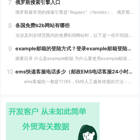
7
俄罗斯搜索引擎入口
俄罗斯最常用的搜索引擎是"Яндекс"（Yandex）。 俄罗斯搜索引擎yandex入口： 1、俄罗斯搜索引擎入口1：yandex.com，无须登录直接使用。 2、俄罗斯搜索引擎入口2：www.yandex.ru，需要登录使用。...
8
各国免费b2b网站有哪些
当涉及到全球范围内的免费B2B网站时，以下是一些不同国家的B2B网站，它们为企业提供了广阔的国际市场。这些网站在不同国家和地区具有不同的影响力，但都是免费使用的。 各国免费b2b网站： 1. 中国： - Alib...
9
example邮箱的登陆方式？登录example邮箱登陆服务器的步骤？
摘要目录 什么是example邮箱 为什么要使用example邮箱 example邮箱的登陆方式 如何保护example邮箱的安全性 结论 什么是example邮箱 example邮箱是由著名IT企...
10
ems快递客服电话多少（邮政EMS电话客服24小时服务热线）
ems客服统一都是11185，EMS人工服务转接的方法：1、使用固定电话或手机拨打11183，接通后，按1进入”上门揽收“，告诉客服人员您的取件地址、联系人和电话就可以上门取件。2、按2进入。 11183是邮政EMS的服务电话...