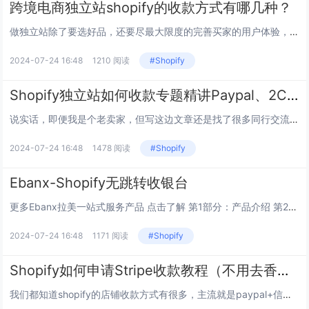
跨境电商独立站shopify的收款方式有哪几种？
做独立站除了要选好品，还要尽最大限度的完善买家的用户体验，才能提高付费率和回购率。 一款产品很好，深得买家的喜欢，这是你选品上的成功。但如果他在付款的时候，遭遇付款时间过长、卡顿、甚至重复付款失败，试想一下如果是你还会买继续...
2024-07-24 16:48
1210 阅读
#Shopify
Shopify独立站如何收款专题精讲Paypal、2Checkout、Stripe的较量
说实话，即便我是个老卖家，但写这边文章还是找了很多同行交流，因为不同的收款方式，门槛不同，利弊不同，卖家之间的选择也不同，我也不是全部都用过，为了让文章具有普适性，每个新手卖家都能找到自己合适的收款方式，我做了很多整理研究和对比，...
2024-07-24 16:48
1478 阅读
#Shopify
Ebanx-Shopify无跳转收银台
更多Ebanx拉美一站式服务产品 点击了解 第1部分：产品介绍 第2部分：企业资质 EBANX成立于2012年，是一家拥有拉丁美洲DNA的全球金融科技公司，专为跨境平台和独...
2024-07-24 16:48
1171 阅读
#Shopify
Shopify如何申请Stripe收款教程（不用去香港办卡）
我们都知道shopify的店铺收款方式有很多，主流就是paypal+信用卡收款， 但是目前paypal和信用卡收款都有门槛： 1，paypal收款，shopify店铺绑定paypal的话需要paypal商家账号，目前注...