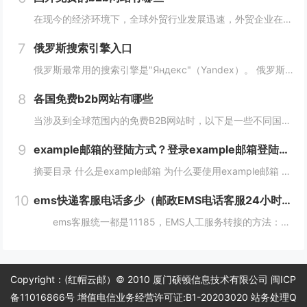
在现今的经济环境下，全球外贸行业发展迅速，外贸企业在寻找客户方面也变得越来越重要，并且更加重视做好国外B2B网站的使用。因此，在选择一个合适的国外B2B网站时，您应该根据您的需求选择一个合适的网站，下面介绍一下国外免费的b2b网站有哪些？...
7
俄罗斯搜索引擎入口
俄罗斯最常用的搜索引擎是"Яндекс"（Yandex）。 俄罗斯搜索引擎yandex入口： 1、俄罗斯搜索引擎入口1：yandex.com，无须登录直接使用。 2、俄罗斯搜索引擎入口2：www.yandex.ru，需要登录使用。...
8
各国免费b2b网站有哪些
当涉及到全球范围内的免费B2B网站时，以下是一些不同国家的B2B网站，它们为企业提供了广阔的国际市场。这些网站在不同国家和地区具有不同的影响力，但都是免费使用的。 各国免费b2b网站： 1. 中国： - Alib...
9
example邮箱的登陆方式？登录example邮箱登陆服务器的步骤？
摘要目录 什么是example邮箱 为什么要使用example邮箱 example邮箱的登陆方式 如何保护example邮箱的安全性 结论 什么是example邮箱 example邮箱是由著名IT企...
10
ems快递客服电话多少（邮政EMS电话客服24小时服务热线）
ems客服统一都是11185，EMS人工服务转接的方法：1、使用固定电话或手机拨打11183，接通后，按1进入”上门揽收“，告诉客服人员您的取件地址、联系人和电话就可以上门取件。2、按2进入。 11183是邮政EMS的服务电话...
Copyright：(红帽云邮）© 2010 厦门硕顿信息技术有限公司 闽ICP
备11016866号 增值电信业务经营许可证:B1-20203020 站务处理Q