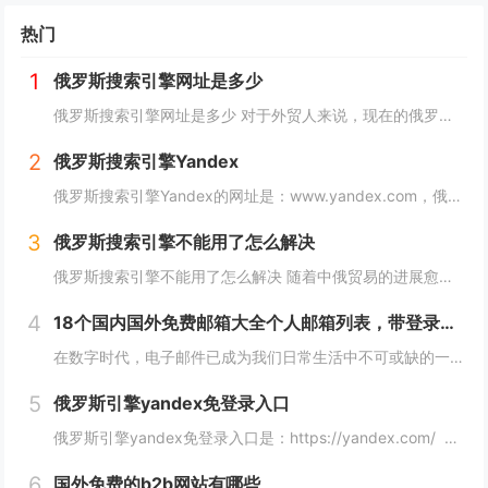
热门
1
俄罗斯搜索引擎网址是多少
俄罗斯搜索引擎网址是多少 对于外贸人来说，现在的俄罗斯市场可以算是一个炙手可热的香饽饽，而要开发俄罗斯客户，就需要会用他们的搜索引擎，下面详细介绍俄罗斯搜索引擎网址是多少？ 俄罗斯搜索引擎网址是多少 俄罗斯引擎官方入口地址https...
2
俄罗斯搜索引擎Yandex
俄罗斯搜索引擎Yandex的网址是：www.yandex.com，俄罗斯最著名和最常用的搜索引擎之一，"Яндекс"（Yandex）提供搜索引擎、电子邮件、在线地图、音乐、新闻、视频等各种在线服务。 如果你想访问"Яндекс"（Yan...
3
俄罗斯搜索引擎不能用了怎么解决
俄罗斯搜索引擎不能用了怎么解决 随着中俄贸易的进展愈加顺利，越来越多的外贸人都尝试着与俄罗斯客户进行接触，而这最重要的便是学会使用俄罗斯搜索引擎，但很多人会发现自己的搜索引擎突然不能用了，下面，小编就来详细介绍下俄罗斯搜索引擎不能用了怎么解...
4
18个国内国外免费邮箱大全个人邮箱列表，带登录链接
在数字时代，电子邮件已成为我们日常生活中不可或缺的一部分。无论是在工作、学习还是生活中，我们都需要一个安全、稳定、快速的邮箱服务来满足我们的需求。今天，我们将为您带来18个国内外免费邮箱大全，并附上登录链接，让您轻松获取您心仪的邮箱服务。...
5
俄罗斯引擎yandex免登录入口
俄罗斯引擎yandex免登录入口是：https://yandex.com/ 无须登录直接使用，接下来小编就来给大家详细介绍。 俄罗斯引擎yandex免登录入口 Yandex是俄罗斯最大的互联网公司之一，其拥有自己的搜索引...
6
国外免费的b2b网站有哪些